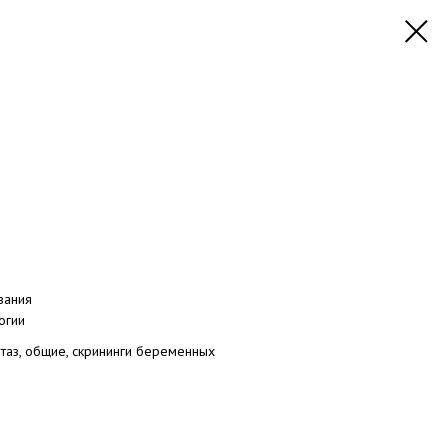
вания
огии
 таз, общие, скрининги беременных