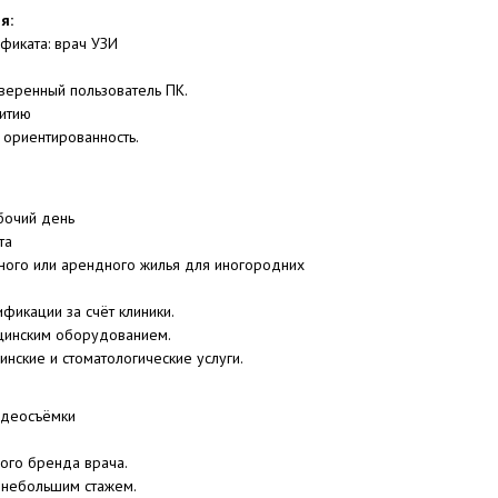
я:
фиката: врач УЗИ
веренный пользователь ПК.
витию
 ориентированность.
бочий день
та
ого или арендного жилья для иногородних
фикации за счёт клиники.
цинским оборудованием.
инские и стоматологические услуги.
идеосъёмки
ого бренда врача.
с небольшим стажем.